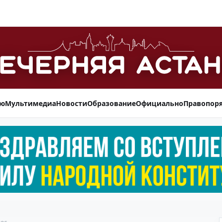
ью
Мультимедиа
Новости
Образование
Официально
Правопор
ес