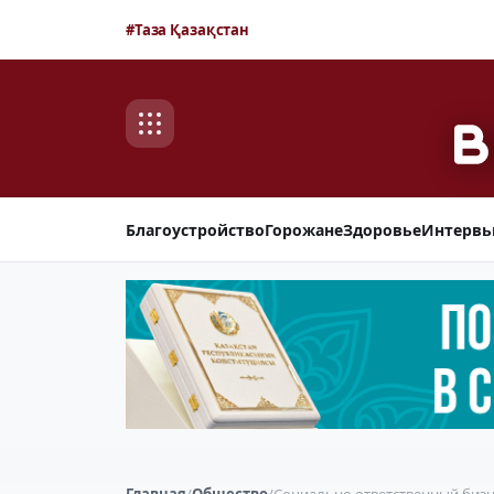
#Таза Қазақстан
Благоустройство
Горожане
Здоровье
Интерв
Главная
/
Общество
/
Социально ответственный бизн