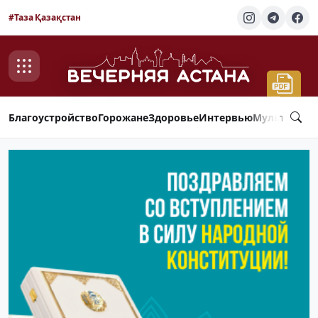
#Таза Қазақстан
Благоустройство
Горожане
Здоровье
Интервью
Мультимед