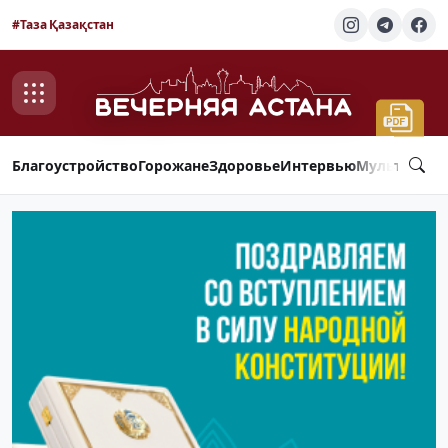
#Таза Қазақстан
Благоустройство
Горожане
Здоровье
Интервью
Мультимед