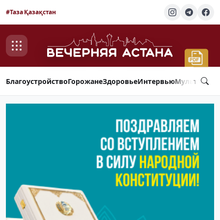
#Таза Қазақстан
Благоустройство
Горожане
Здоровье
Интервью
Мультимед