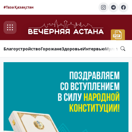
#Таза Қазақстан
Благоустройство
Горожане
Здоровье
Интервью
Мультимед