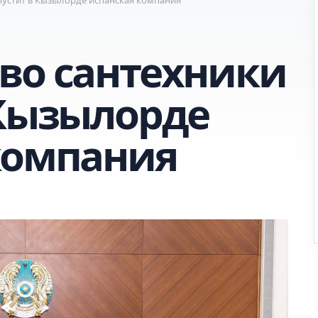
во сантехники
 Кызылорде
компания