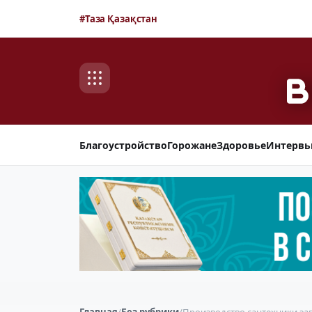
#Таза Қазақстан
Благоустройство
Горожане
Здоровье
Интерв
Главная
/
Без рубрики
/
Производство сантехники за