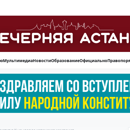
ью
Мультимедиа
Новости
Образование
Официально
Правопор
пустит в Кызылорде испанская компания