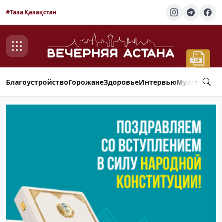
#Таза Қазақстан
Благоустройство
Горожане
Здоровье
Интервью
Мультимед