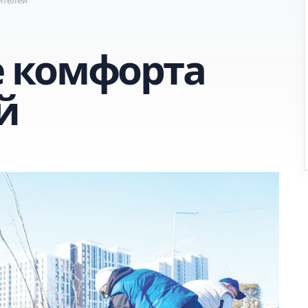
 комфорта
й