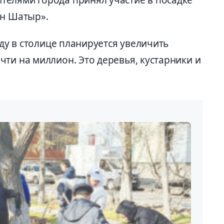
елями города принял участие в посадке
ан Шатыр».
оду в столице планируется увеличить
ти на миллион. Это деревья, кустарники и