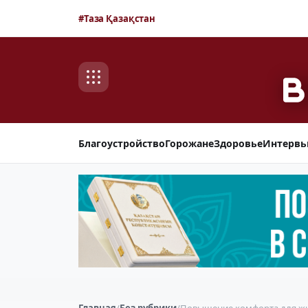
#Таза Қазақстан
Благоустройство
Горожане
Здоровье
Интерв
Главная
/
Без рубрики
/
Повышение комфорта для ж