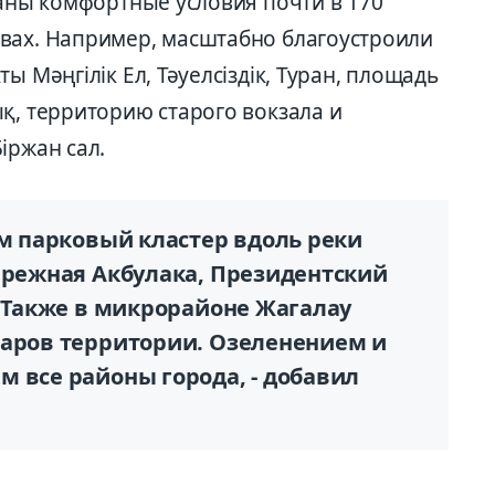
даны комфортные условия почти в 170
вах. Например, масштабно благоустроили
ы Мәңгілік Ел, Тәуелсіздік, Туран, площадь
қ, территорию старого вокзала и
іржан сал.
ем парковый кластер вдоль реки
бережная Акбулака, Президентский
. Также в микрорайоне Жагалау
таров территории. Озеленением и
 все районы города, - добавил