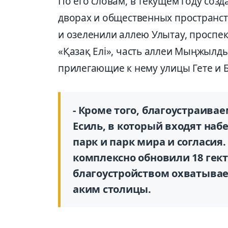
По его словам, в текущем году соз
дворах и общественных пространст
и озеленили аллею Улытау, проспект
«Қазақ Елі», часть аллеи Мыңжылды
прилегающие к нему улицы Гете и Б
- Кроме того, благоустраива
Есиль, в который входят на
парк и парк мира и согласия
комплексно обновили 18 гек
благоустройством охватываем
аким столицы.