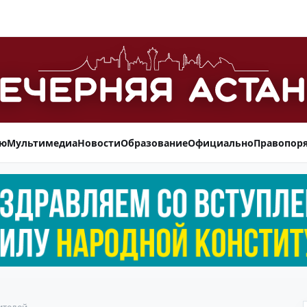
ью
Мультимедиа
Новости
Образование
Официально
Правопор
ителей