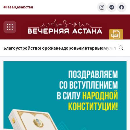
#Таза Қазақстан
Благоустройство
Горожане
Здоровье
Интервью
Мультимед