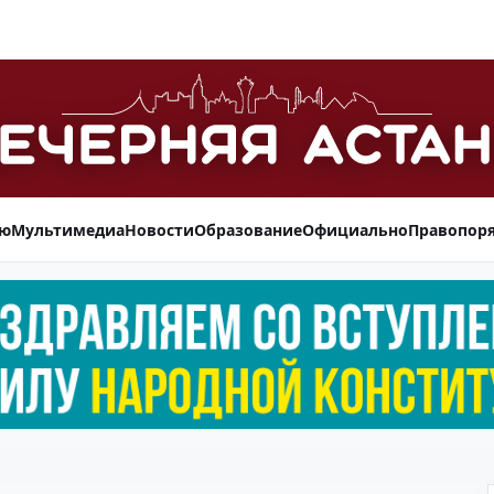
ью
Мультимедиа
Новости
Образование
Официально
Правопор