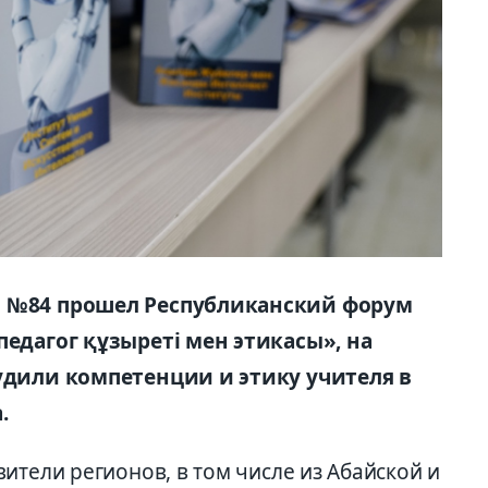
я №84 прошел Республиканский форум
педагог құзыреті мен этикасы», на
судили компетенции и этику учителя в
.
ители регионов, в том числе из Абайской и