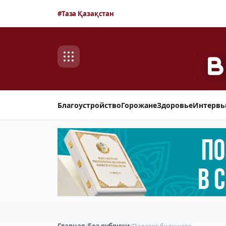
#Таза Қазақстан
Благоустройство
Горожане
Здоровье
Интерв
Главная
/
Без рубрики
/
Педагог будущего