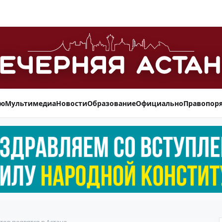
ью
Мультимедиа
Новости
Образование
Официально
Правопор
ов появятся в Астане