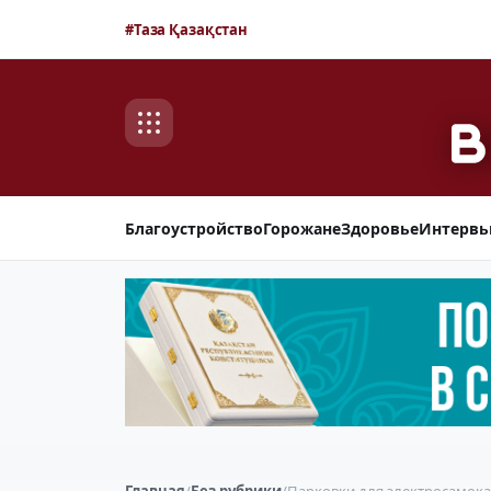
#Таза Қазақстан
Благоустройство
Горожане
Здоровье
Интерв
Главная
/
Без рубрики
/
Парковки для электросамокат