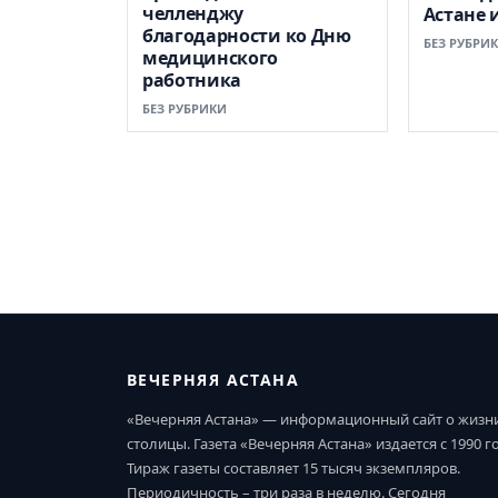
челленджу
Астане 
благодарности ко Дню
БЕЗ РУБРИ
медицинского
работника
БЕЗ РУБРИКИ
ВЕЧЕРНЯЯ АСТАНА
«Вечерняя Астана» — информационный сайт о жизн
столицы. Газета «Вечерняя Астана» издается с 1990 г
Тираж газеты составляет 15 тысяч экземпляров.
Периодичность – три раза в неделю. Сегодня