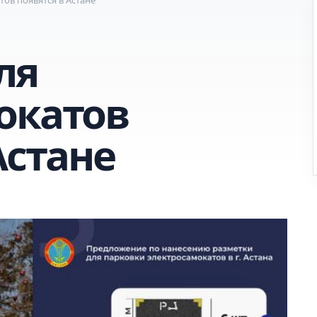
ля
окатов
Астане