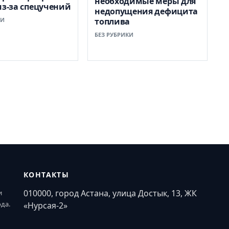
необходимые меры для
из-за спецучений
недопущения дефицита
КИ
топлива
БЕЗ РУБРИКИ
КОНТАКТЫ
010000, город Астана, улица Достык, 13, ЖК
и
ода.
«Нурсая-2»