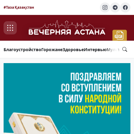
#Таза Қазақстан
Благоустройство
Горожане
Здоровье
Интервью
Мультимед