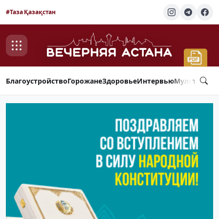
#Таза Қазақстан
Благоустройство
Горожане
Здоровье
Интервью
Мультимед