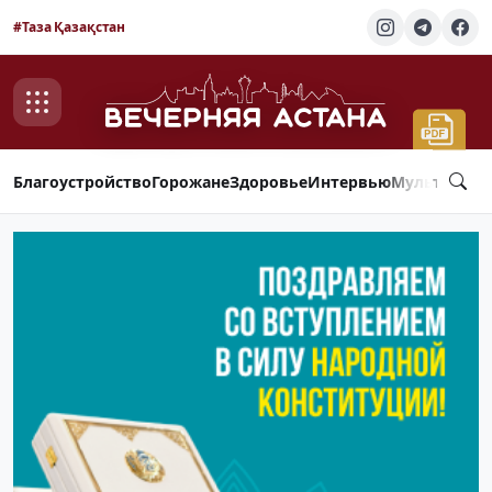
#Таза Қазақстан
Благоустройство
Горожане
Здоровье
Интервью
Мультимед