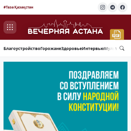
#Таза Қазақстан
Благоустройство
Горожане
Здоровье
Интервью
Мультимед