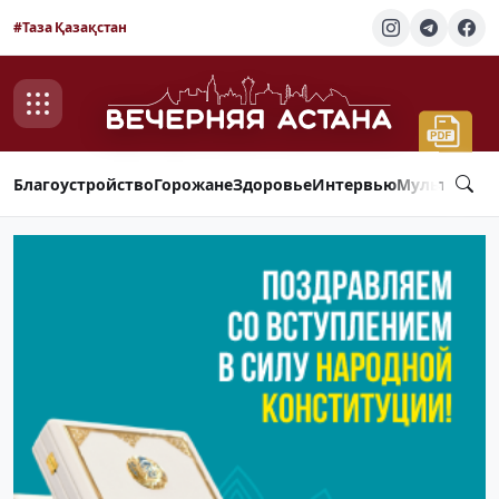
#Таза Қазақстан
Благоустройство
Горожане
Здоровье
Интервью
Мультимед