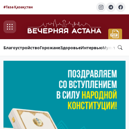
#Таза Қазақстан
Благоустройство
Горожане
Здоровье
Интервью
Мультимед