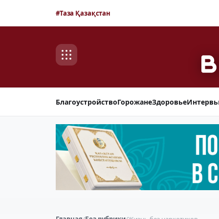
#Таза Қазақстан
Благоустройство
Горожане
Здоровье
Интерв
Главная
/
Без рубрики
/
Жизнь без наркотиков