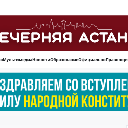
ью
Мультимедиа
Новости
Образование
Официально
Правопор