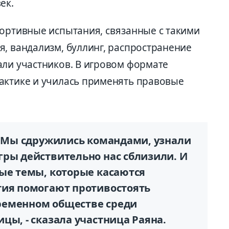
ек.
портивные испытания, связанные с такими
я, вандализм, буллинг, распространение
али участников. В игровом формате
актике и училась применять правовые
т. Мы сдружились командами, узнали
гры действительно нас сблизили. И
ные темы, которые касаются
тия помогают противостоять
ременном обществе среди
цы, - сказала участница Раяна.