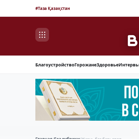
#Таза Қазақстан
Благоустройство
Горожане
Здоровье
Интерв
Главная
/
Без рубрики
/
Жизнь без барьеров