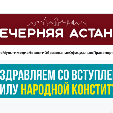
ью
Мультимедиа
Новости
Образование
Официально
Правопор