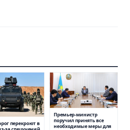
Премьер-министр
поручил принять все
орог перекроют в
необходимые меры для
из-за спецучений