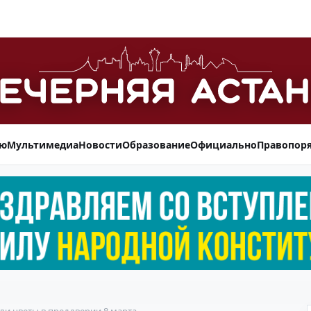
ью
Мультимедиа
Новости
Образование
Официально
Правопор
и цветы в преддверии 8 марта