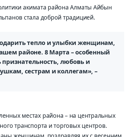
политики акимата района Алматы Айбын
льпанов стала доброй традицией.
подарить тепло и улыбки женщинам,
шем районе. 8 Марта – особенный
ь признательность, любовь и
шкам, сестрам и коллегам», –
ленных местах района – на центральных
ного транспорта и торговых центров.
паны женщинам, поздравляя их с весенним