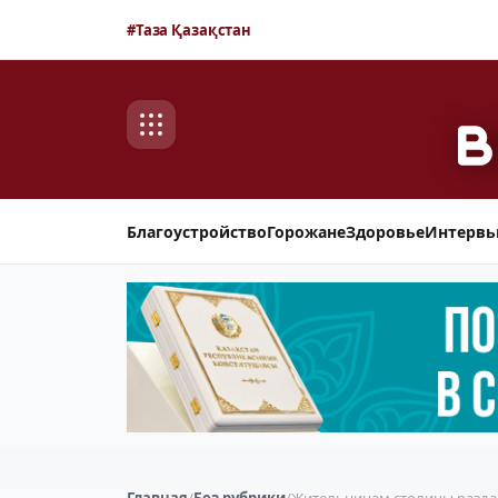
#Таза Қазақстан
Благоустройство
Горожане
Здоровье
Интерв
Главная
/
Без рубрики
/
Жительницам столицы раздал