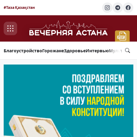
#Таза Қазақстан
Благоустройство
Горожане
Здоровье
Интервью
Мультимед