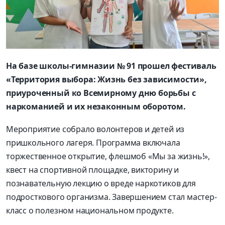
На базе школы-гимназии №
91 прошел фестиваль
«Территория выбора: Жизнь без зависимости»,
приуроченный
ко
Всемирному дню борьбы с
нарком
анией и их незаконным оборотом.
Мероприятие собрало
волонте
ров
и детей из
пришкольного лагеря. Программа включала
торжественное открытие,
флешмоб
«Мы за жизнь!»,
квест
на спортивной площадке, викторину и
познавательную лекцию о вреде наркотиков для
подросткового организма. Завершением стал мастер-
класс о полезном национальном продукте.