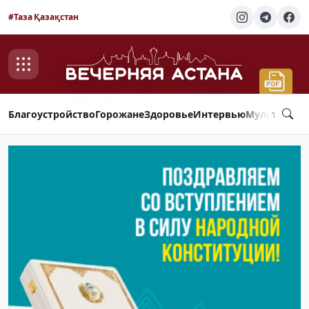
#Таза Қазақстан
Благоустройство
Горожане
Здоровье
Интервью
Мультимед