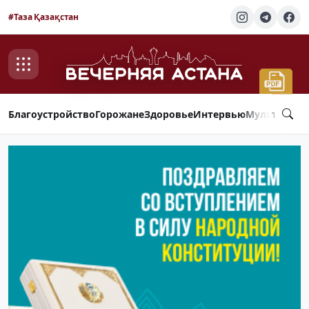
#Таза Қазақстан
Благоустройство
Горожане
Здоровье
Интервью
Мультимед