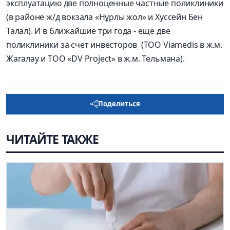
эксплуатацию две полноценные частные поликлиники
(в районе ж/д вокзала «Нұрлы жол» и Хуссейн Бен
Талал). И в ближайшие три года - еще две
поликлиники за счет инвесторов (ТОО Viamedis в ж.м.
Жагалау и ТОО «DV Project» в ж.м. Тельмана).
Поделиться
ЧИТАЙТЕ ТАКЖЕ