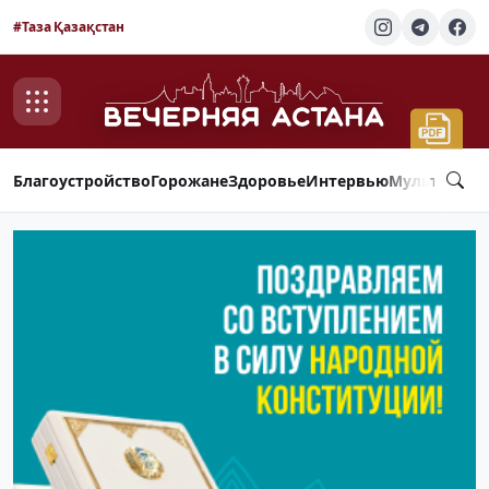
#Таза Қазақстан
Благоустройство
Горожане
Здоровье
Интервью
Мультимед