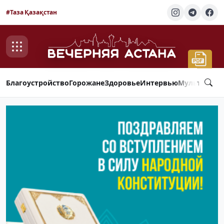
#Таза Қазақстан
Благоустройство
Горожане
Здоровье
Интервью
Мультимед