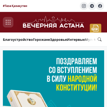
#Таза Қазақстан
Благоустройство
Горожане
Здоровье
Интервью
Мультимед