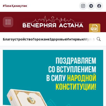
#Таза Қазақстан
Благоустройство
Горожане
Здоровье
Интервью
Мультимед