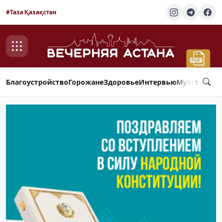
#Таза Қазақстан
Благоустройство
Горожане
Здоровье
Интервью
Мультимед