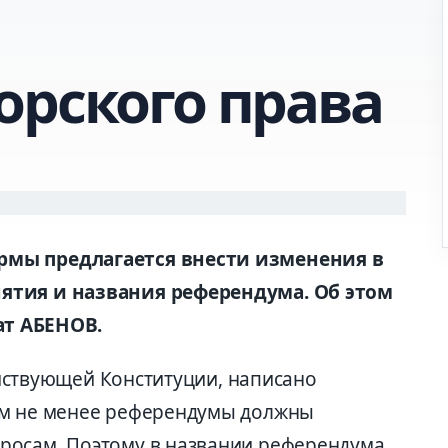
орского права
рмы предлагается внести изменения в
ятия и названия референдума. Об этом
т АБЕНОВ.
действующей Конституции, написано
ем не менее референдумы должны
росам. Поэтому в названии референдума