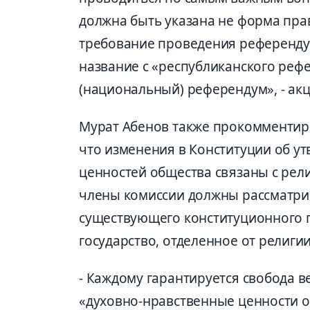
должна быть указана не форма прав
требование проведения референдум
название с «республиканского ре
(национальный) референдум», - ак
Мурат Абенов также прокомментиро
что изменения в Конституции об у
ценностей общества связаны с рел
члены комиссии должны рассматрив
существующего конституционного п
государство, отделенное от религии
- Каждому гарантируется свобода 
«духовно-нравственные ценности 