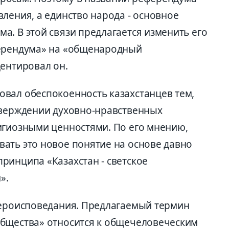
ления, а единство народа - основное
а. В этой связи предлагается изменить его
ферендума» на «общенародный
центировал он.
вал обеспокоенность казахстанцев тем,
тверждении духовно-нравственных
игиозными ценностями. По его мнению,
ать это новое понятие на основе давно
ринципа «Казахстан - светское
».
вероисповедания. Предлагаемый термин
общества» относится к общечеловеческим