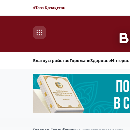
#Таза Қазақстан
Благоустройство
Горожане
Здоровье
Интерв
Главная
/
Без рубрики
/
Защита авторского права