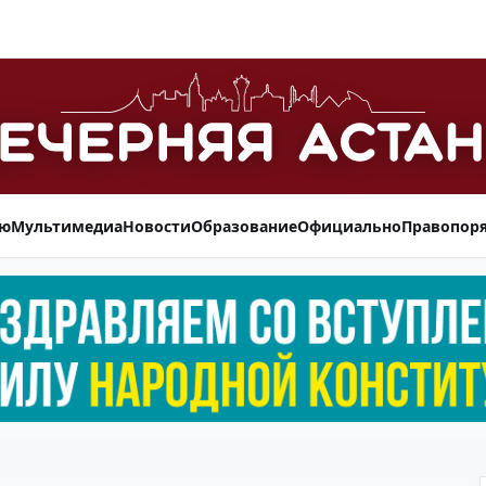
ью
Мультимедиа
Новости
Образование
Официально
Правопор