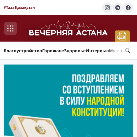
#Таза Қазақстан
Благоустройство
Горожане
Здоровье
Интервью
Мультимед