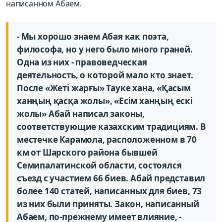
написанном Абаем.
- Мы хорошо знаем Абая как поэта,
философа, но у него было много граней.
Одна из них - правоведческая
деятельность, о которой мало кто знает.
После «Жеті жарғы» Тауке хана, «Қасым
ханңың қасқа жолы», «Есім ханңың ескі
жолы» Абай написал законы,
соответствующие казахским традициям. В
местечке Карамола, расположенном в 70
км от Шарского района бывшей
Семипалатинской области, состоялся
съезд с участием 66 биев. Абай представил
более 140 статей, написанных для биев, 73
из них были приняты. Закон, написанный
Абаем, по-прежнему имеет влияние, -