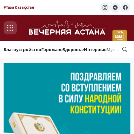
#Таза Қазақстан
Благоустройство
Горожане
Здоровье
Интервью
Мультимед