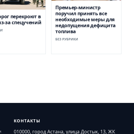
Премьер-министр
поручил принять все
орог перекроют в
необходимые меры для
из-за спецучений
недопущения дефицита
КИ
топлива
БЕЗ РУБРИКИ
КОНТАКТЫ
010000, город Астана, улица Достык, 13, ЖК
и