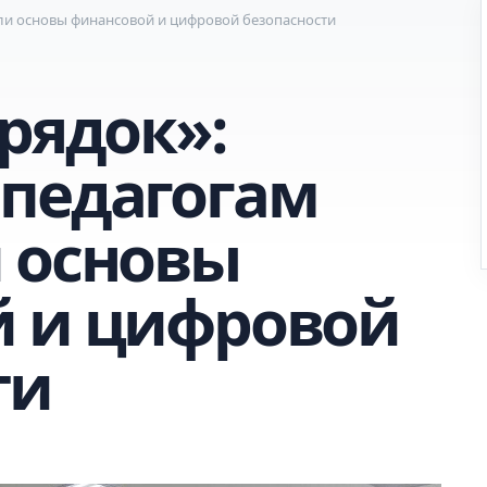
ли основы финансовой и цифровой безопасности
рядок»:
педагогам
 основы
 и цифровой
ти