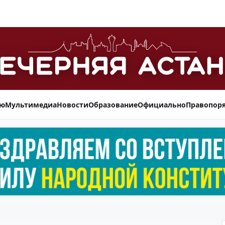
ью
Мультимедиа
Новости
Образование
Официально
Правопор