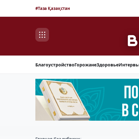
#Таза Қазақстан
Благоустройство
Горожане
Здоровье
Интерв
Главная
/
Без рубрики
/