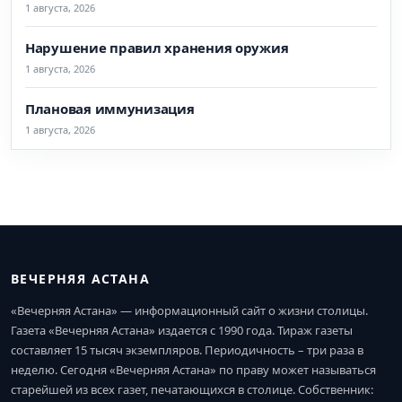
1 августа, 2026
Нарушение правил хранения оружия
1 августа, 2026
Плановая иммунизация
1 августа, 2026
ВЕЧЕРНЯЯ АСТАНА
«Вечерняя Астана» — информационный сайт о жизни столицы.
Газета «Вечерняя Астана» издается с 1990 года. Тираж газеты
составляет 15 тысяч экземпляров. Периодичность – три раза в
неделю. Сегодня «Вечерняя Астана» по праву может называться
старейшей из всех газет, печатающихся в столице. Собственник: