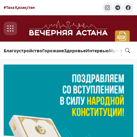
#Таза Қазақстан
Благоустройство
Горожане
Здоровье
Интервью
Мультимед