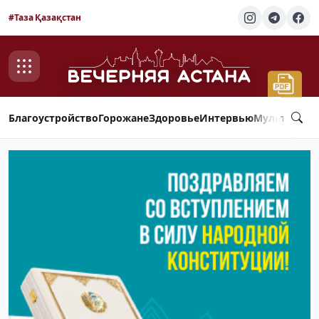
#Таза Қазақстан
Благоустройство
Горожане
Здоровье
Интервью
Мультимед