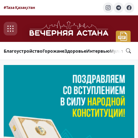
#Таза Қазақстан
Благоустройство
Горожане
Здоровье
Интервью
Мультимед