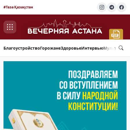
#Таза Қазақстан
Благоустройство
Горожане
Здоровье
Интервью
Мультимед