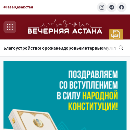
#Таза Қазақстан
Благоустройство
Горожане
Здоровье
Интервью
Мультимед