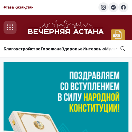
#Таза Қазақстан
Благоустройство
Горожане
Здоровье
Интервью
Мультимед