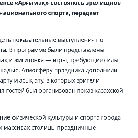
ексе «Арғымақ» состоялось зрелищное
ационального спорта, передает
идеть показательные выступления по
та. В программе были представлены
спақ и жигитовка — игры, требующие силы,
ошадью. Атмосферу праздника дополнили
рту и асық ату, в которых зрители
ля гостей был организован показ казахской
ие физической культуры и спорта города
ых массивах столицы праздничные