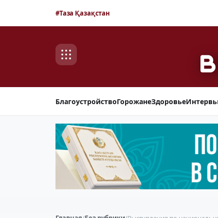
#Таза Қазақстан
Благоустройство
Горожане
Здоровье
Интерв
Главная
/
Без рубрики
/
Выступления по национальн