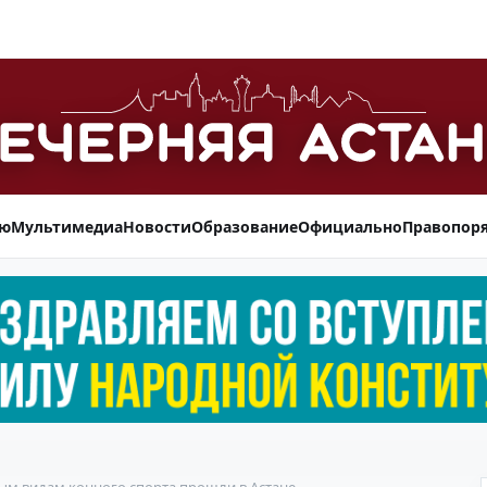
ью
Мультимедиа
Новости
Образование
Официально
Правопор
ым видам конного спорта прошли в Астане