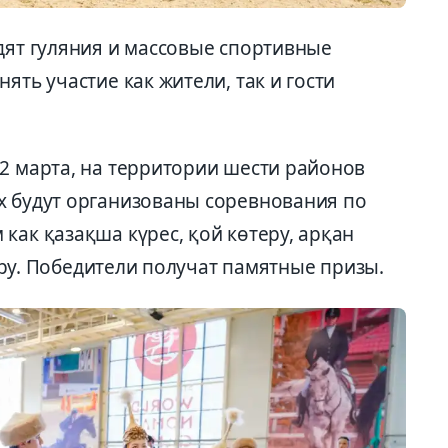
дят гуляния и массовые спортивные
ять участие как жители, так и гости
22 марта, на территории шести районов
х будут организованы соревнования по
как қазақша күрес, қой көтеру, арқан
өтеру. Победители получат памятные призы.