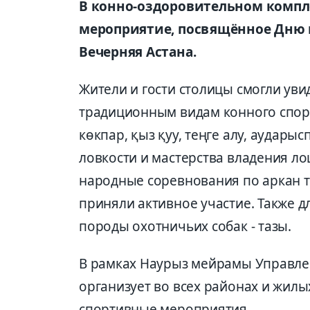
В конно-оздоровительном компл
мероприятие, посвящённое Дню н
Вечерняя Астана.
Жители и гости столицы смогли ув
традиционным видам конного спор
көкпар, қыз қуу, теңге алу, аудары
ловкости и мастерства владения л
народные соревнования по аркан та
приняли активное участие. Также д
породы охотничьих собак - тазы.
В рамках Наурыз мейрамы Управлен
организует во всех районах и жил
спортивные мероприятия.