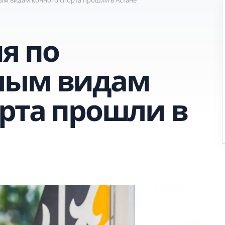
я по
ным видам
орта прошли в