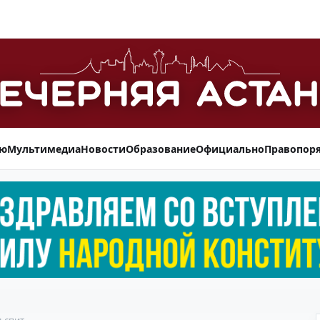
ью
Мультимедиа
Новости
Образование
Официально
Правопор
д спит