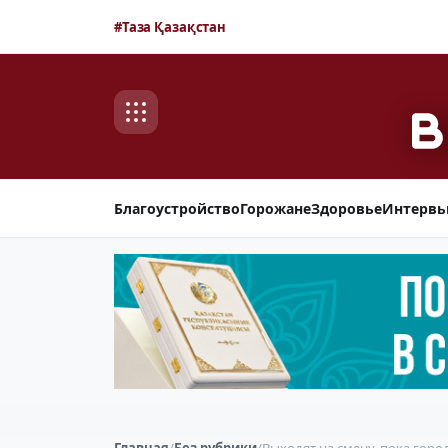
#Таза Қазақстан
Благоустройство
Горожане
Здоровье
Интерв
Главная
/
Без рубрики
/
Выходят на смену, пока горо