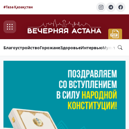
#Таза Қазақстан
Благоустройство
Горожане
Здоровье
Интервью
Мультимед