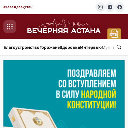
#Таза Қазақстан
Благоустройство
Горожане
Здоровье
Интервью
Мультимед