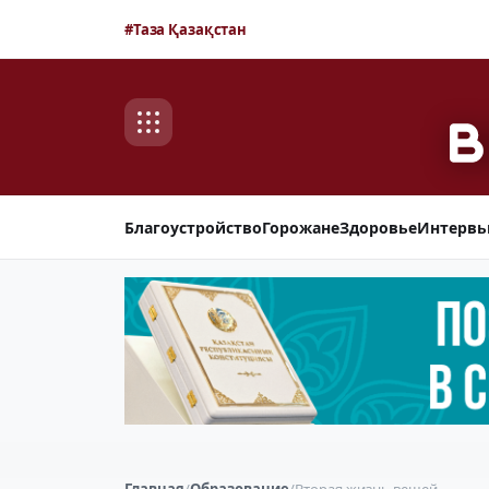
#Таза Қазақстан
Благоустройство
Горожане
Здоровье
Интерв
Главная
/
Образование
/
Вторая жизнь вещей