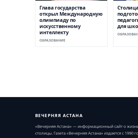
Глава государства
Столиц
открыл Международную
подгото
олимпиаду по
педагог
искусственному
для шк
интеллекту
ОБРАЗОВА
ОБРАЗОВАНИЕ
ВЕЧЕРНЯЯ АСТАНА
«Вечерняя Астана» — информационный сайт о жизн
столицы. Газета «Вечерняя Астана» издается с 1990 г