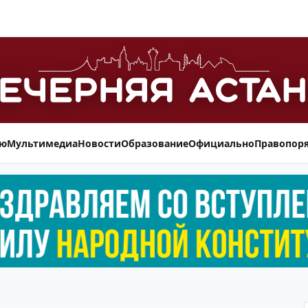
ью
Мультимедиа
Новости
Образование
Официально
Правопор