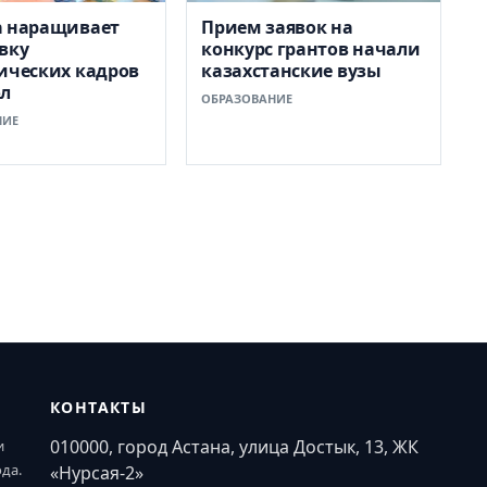
а наращивает
Прием заявок на
вку
конкурс грантов начали
ических кадров
казахстанские вузы
ол
ОБРАЗОВАНИЕ
НИЕ
КОНТАКТЫ
010000, город Астана, улица Достык, 13, ЖК
и
ода.
«Нурсая-2»