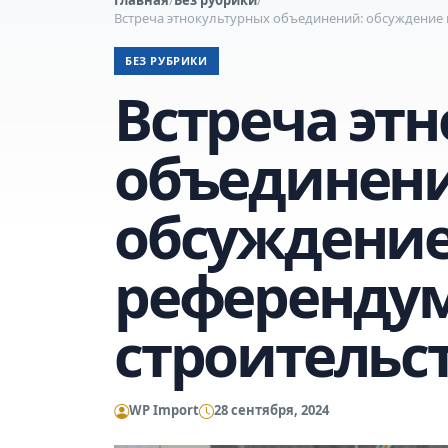
Встреча этнокультурных объединений: обсуждение 
БЕЗ РУБРИКИ
Встреча эт
объединени
обсуждение
референдум
строительс
WP Import
28 сентября, 2024