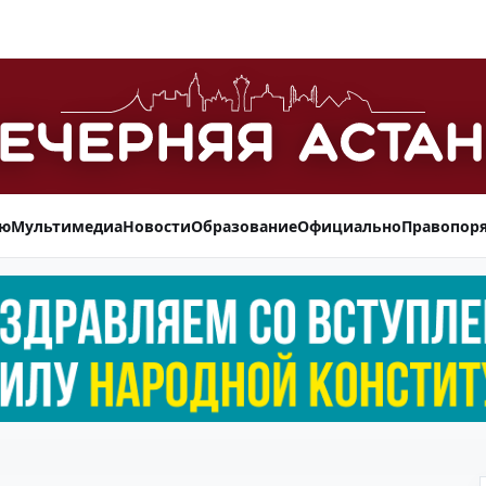
ью
Мультимедиа
Новости
Образование
Официально
Правопор