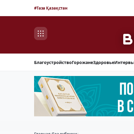
#Таза Қазақстан
Благоустройство
Горожане
Здоровье
Интерв
Главная
/
Без рубрики
/