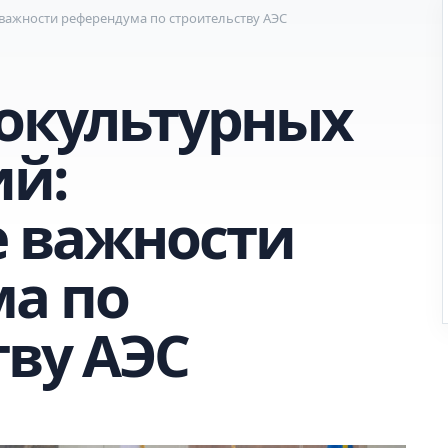
важности референдума по строительству АЭС
нокультурных
й:
 важности
а по
тву АЭС