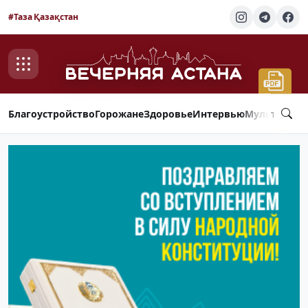
#Таза Қазақстан
Благоустройство
Горожане
Здоровье
Интервью
Мультимед