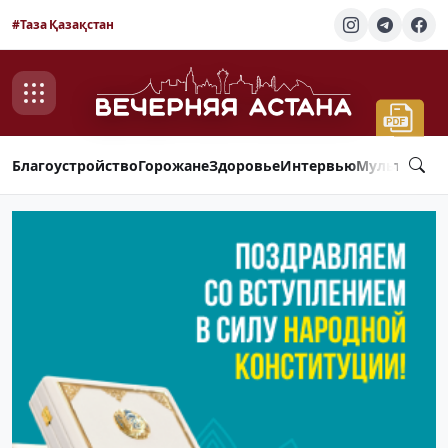
#Таза Қазақстан
Благоустройство
Горожане
Здоровье
Интервью
Мультимед