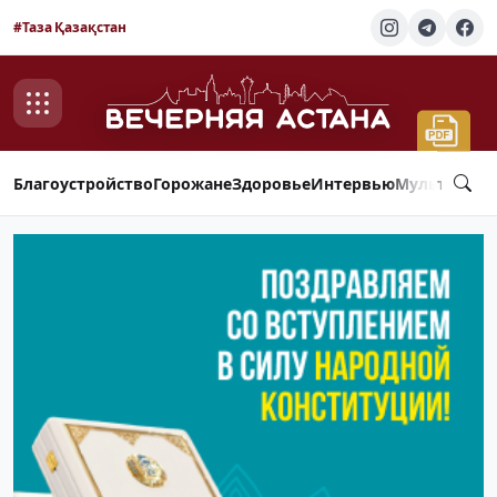
#Таза Қазақстан
Благоустройство
Горожане
Здоровье
Интервью
Мультимед