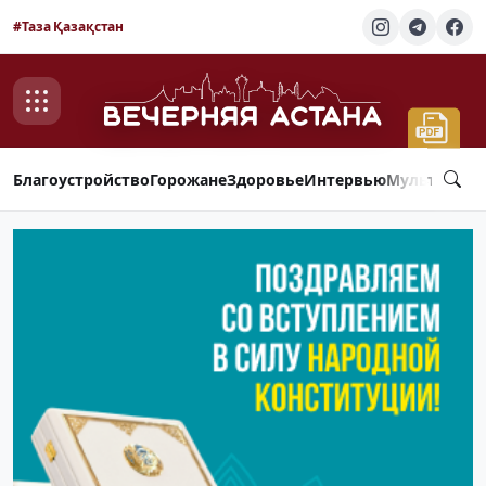
#Таза Қазақстан
Благоустройство
Горожане
Здоровье
Интервью
Мультимед