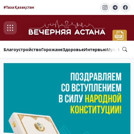
#Таза Қазақстан
Благоустройство
Горожане
Здоровье
Интервью
Мультимед