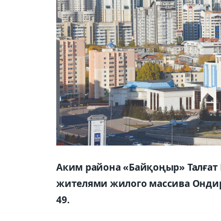
Аким района «Байқоңыр» Талғат 
жителями жилого массива Ондир
49.