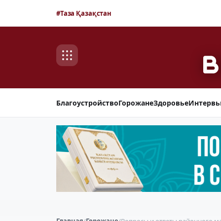
#Таза Қазақстан
Благоустройство
Горожане
Здоровье
Интерв
Главная
/
Горожане
/
Вопросы и ответы районного м