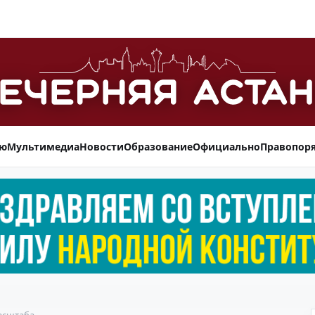
ью
Мультимедиа
Новости
Образование
Официально
Правопор
асштаба